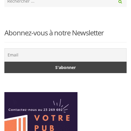
ici
Recher
...
Abonnez-vous à notre Newsletter