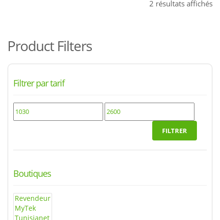
Tr
2 résultats affichés
d
pl
ré
Product Filters
a
pl
an
Filtrer par tarif
FILTRER
Boutiques