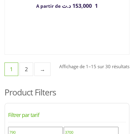
د.ت
1 153,000
A partir de
Tr
Affichage de 1–15 sur 30 résultats
1
2
→
d
pl
ré
Product Filters
a
pl
an
Filtrer par tarif