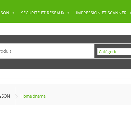
 SON
SÉCURITÉ ET RÉSEAUX
IMPRESSION ET SCANNER
& SON
Home cinéma