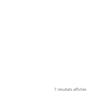
Trié
7 résultats affichés
du
plus
récent
au