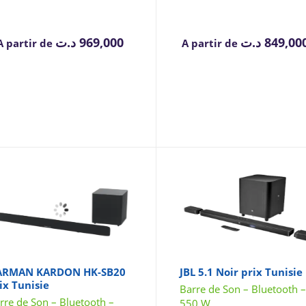
د.ت
969,000
د.ت
A partir de
A partir de
ARMAN KARDON HK-SB20
JBL 5.1 Noir prix Tunisie
ix Tunisie
Barre de Son – Bluetooth 
rre de Son – Bluetooth –
550 W