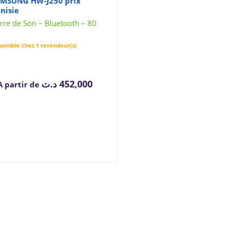
MSUNG HW-J250 prix
nisie
rre de Son – Bluetooth – 80
ponible chez 1 revendeur(s)
د.ت
452,000
A partir de