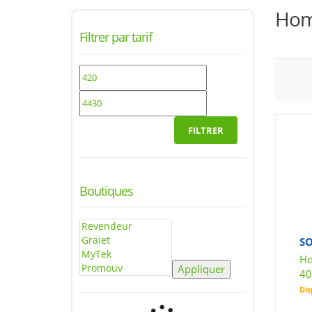
Hom
Filtrer par tarif
FILTRER
Boutiques
SO
Ho
Appliquer
40
Dis