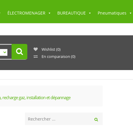
ÉLECTROMENAGER
BUREAUTIQUE
Pneumatiques
Wishlist
(0)
En comparaison
(0)
n, recharge gaz, installation et dépannage
Rechercher
ici
Rechercher
...