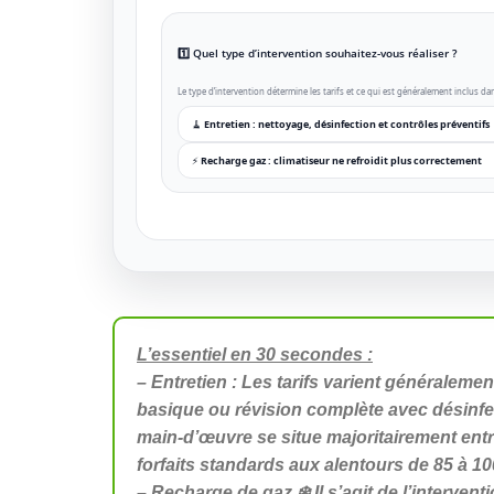
1️⃣ Quel type d’intervention souhaitez-vous réaliser ?
Le type d’intervention détermine les tarifs et ce qui est généralement inclus dan
🧹 Entretien : nettoyage, désinfection et contrôles préventifs
⚡ Recharge gaz : climatiseur ne refroidit plus correctement
L’essentiel en 30 secondes :
– Entretien : Les tarifs varient généralemen
basique ou révision complète avec désinfect
main-d’œuvre se situe majoritairement ent
forfaits standards aux alentours de 85 à 10
– Recharge de gaz ❄️ Il s’agit de l’intervent