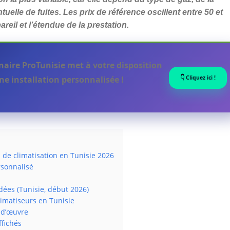
uelle de fuites. Les prix de référence oscillent entre 50 et
reil et l’étendue de la prestation.
naire ProTunisie met à votre disposition
👇 Cliquez ici !
ne installation personnalisée !
s de climatisation en Tunisie 2026
rsonnalisé
dées (Tunisie, début 2026)
climatiseurs en Tunisie
-d’œuvre
ffichés