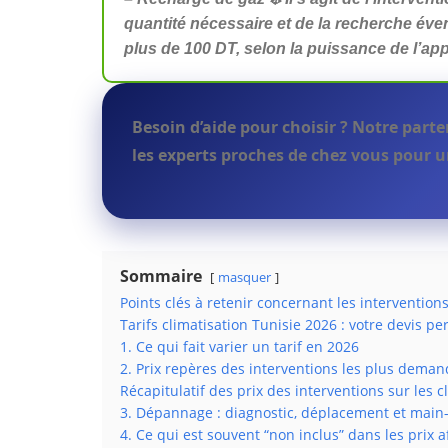
quantité nécessaire et de la recherche évent
plus de 100 DT, selon la puissance de l’appa
Besoin d’aide pour choisir ? Notre parte
les experts proches de chez vous pour u
Sommaire
masquer
Points clés à retenir concernant les intervention
Tarifs climatisation Tunisie 2026 : votre devis pe
1. Ce qui fait varier un tarif en 2026
2. Prix repères des interventions les plus deman
Récapitulatif des prix des interventions sur les 
3. Dépannage : diagnostic, déplacement et main
4. Ce qui est souvent “non inclus” dans les prix a