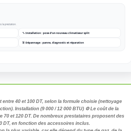
s la prestation.
🔧 Installation : pose d’un nouveau climatiseur split
🛠️ Dépannage : panne, diagnostic et réparation
t entre 40 et 100 DT, selon la formule choisie (nettoyage
ion). Installation (9 000 / 12 000 BTU) ⚙️ Le coût de la
re 70 et 120 DT. De nombreux prestataires proposent des
0 DT, en fonction des accessoires inclus.
ion la plus variable, car elle dépend du type de gaz, de la