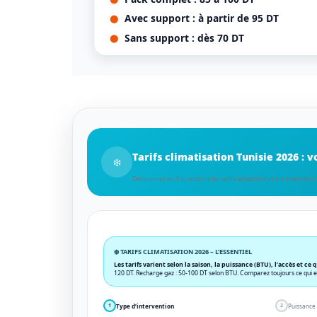
Avec support : à partir de 95 DT
Sans support : dès 70 DT
Tarifs climatisation Tunisie 2026 : 
❄️
Découvrez en 3 questions les tarifs adaptés à votre intervention
❄️ TARIFS CLIMATISATION 2026 – L’ESSENTIEL
Les tarifs varient selon la saison, la puissance (BTU), l’accès et ce
120 DT. Recharge gaz : 50-100 DT selon BTU. Comparez toujours ce qui es
Type d’intervention
Puissance
1
2