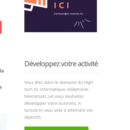
Développez votre activité
le
Vous êtes dans le domaine du High
e
tech (it, informatique, téléphonie,
telecom,etc.) et vous souhaitez
développer votre business, It-
tunisie.tn vous aide à atteindre vos
objectifs