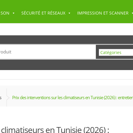
 SON
SÉCURITÉ ET RÉSEAUX
IMPRESSION ET SCANNER
s
Prix des interventions sur les climatiseurs en Tunisie (2026) : entretie
 climatiseurs en Tunisie (2026) :