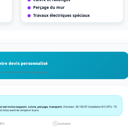
Perçage du mur
Travaux électriques spéciaux
votre devis personnalisé
 (entretien, installation, recharge gaz).
 qui est inclus (support, cuivre, perçage, transport).
Entretien : 40-100 DT. Installation 9/12 BTU : 70-
t inclus avant de comparer le prix.
 BTU
Localisation
3