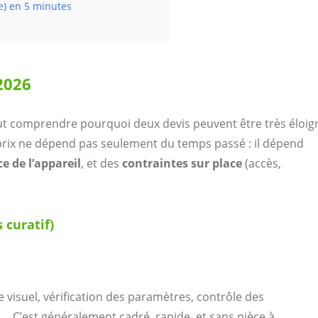
e) en 5 minutes
 2026
t comprendre pourquoi deux devis peuvent être très éloig
 prix ne dépend pas seulement du temps passé : il dépend
e de l’appareil
, et des
contraintes sur place
(accès,
 curatif)
e visuel, vérification des paramètres, contrôle des
 C’est généralement cadré, rapide, et sans pièce à