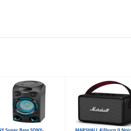
Y Super Bass SONY-
MARSHALL Kilburn II Noi