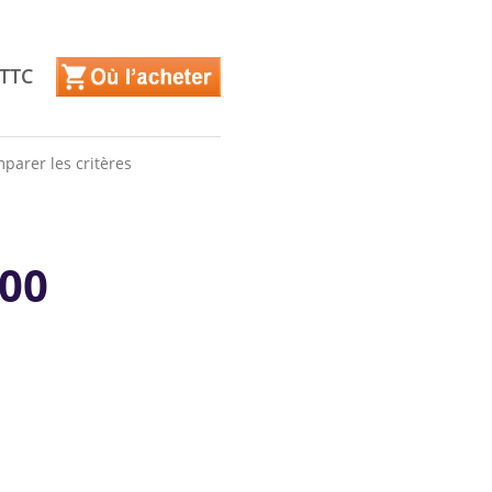
 TTC
parer les critères
000