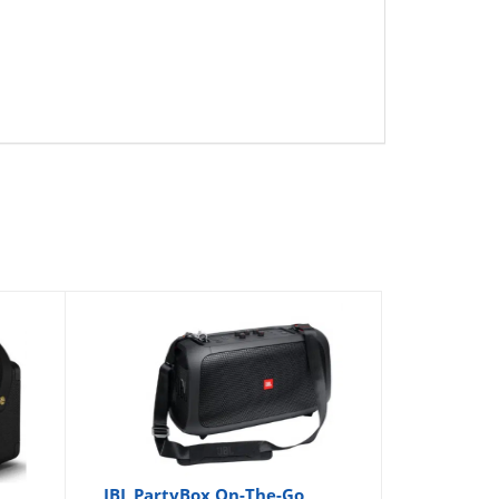
r
JBL PartyBox On-The-Go