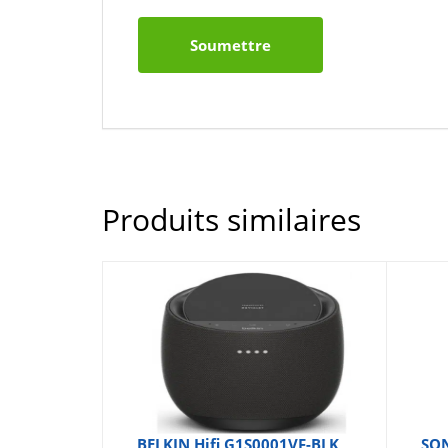
Produits similaires
BELKIN Hifi G1S0001VF-BLK
SON