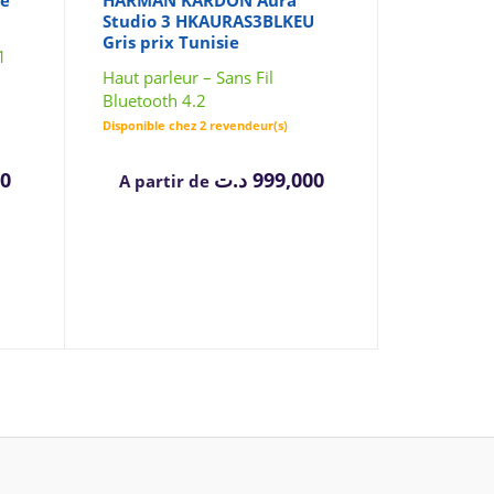
se
HARMAN KARDON Aura
Studio 3 HKAURAS3BLKEU
Gris prix Tunisie
1
Haut parleur – Sans Fil
Bluetooth 4.2
Disponible chez 2 revendeur(s)
00
د.ت
999,000
A partir de