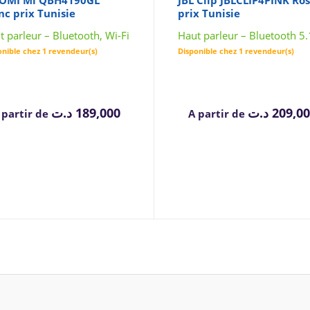
AOMI Mi QBH4190GL
JBL Clip JBLCLIP4PINK Ro
nc prix Tunisie
prix Tunisie
t parleur – Bluetooth, Wi-Fi
Haut parleur – Bluetooth 5.
onible chez 1 revendeur(s)
Disponible chez 1 revendeur(s)
د.ت
189,000
د.ت
209,0
 partir de
A partir de