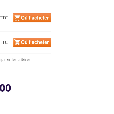
 TTC
 TTC
parer les critères
000