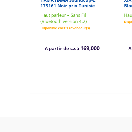
HAMA HAMA Soundcup-Z
XI
173161 Noir prix Tunisie
Bla
Haut parleur – Sans Fil
Hau
(Bluetooth version 4.2)
Disp
Disponible chez 1 revendeur(s)
د.ت
169,000
A partir de
A