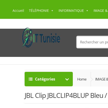
Accueil
TÉLÉPHONIE
INFORMATIQUE
IMAGE &
Search
for:
Catégories
Home
IMAGE 
JBL Clip JBLCLIP4BLUP Bleu /