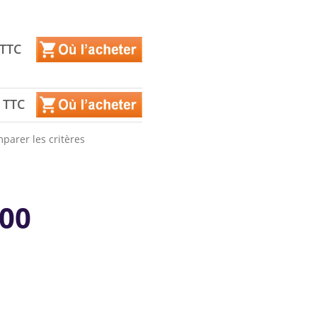
 TTC
 TTC
parer les critères
000