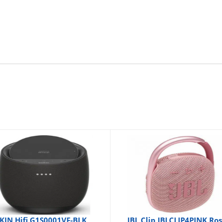
KIN Hifi G1S0001VF-BLK
JBL Clip JBLCLIP4PINK Ro