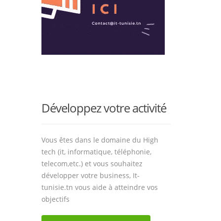
Développez votre activité
Vous êtes dans le domaine du High
tech (it, informatique, téléphonie,
telecom,etc.) et vous souhaitez
développer votre business, It-
tunisie.tn vous aide à atteindre vos
objectifs