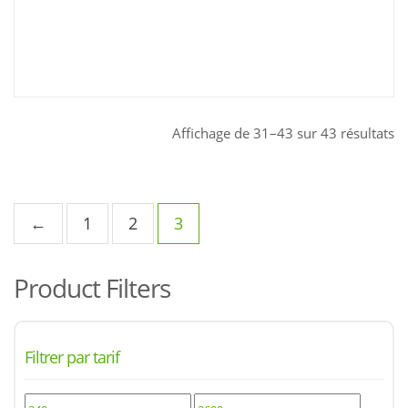
Tr
Affichage de 31–43 sur 43 résultats
d
pl
ré
a
←
1
2
3
pl
an
Product Filters
Filtrer par tarif